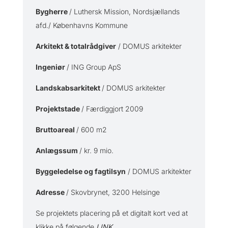
Bygherre
/ Luthersk Mission, Nordsjællands
afd./ Københavns Kommune
Arkitekt & totalrådgiver
/ DOMUS arkitekter
Ingeniør
/ ING Group ApS
Landskabsarkitekt
/ DOMUS arkitekter
Projektstade
/ Færdiggjort 2009
Bruttoareal
/ 600 m2
Anlægssum
/ kr. 9 mio.
Byggeledelse og fagtilsyn
/ DOMUS arkitekter
Adresse
/ Skovbrynet, 3200 Helsinge
Se projektets placering på et digitalt kort ved at
klikke på følgende
LINK