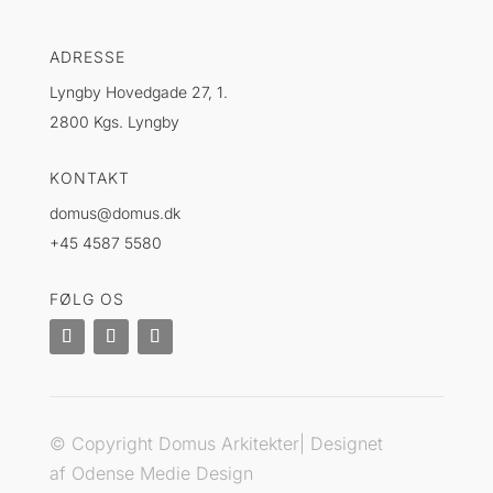
ADRESSE
Lyngby Hovedgade 27, 1.
2800 Kgs. Lyngby
KONTAKT
domus@domus.dk
+45 4587 5580
FØLG OS
© Copyright Domus Arkitekter| Designet
af
Odense Medie Design